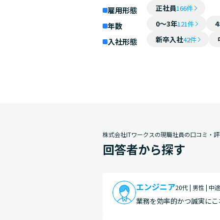
正社員
166件
雇用形態
0～3年
121件
年数
新卒入社
42件
入社形態
株式会社ITワークスの現職社員の口コミ・評
回答者から探す
エンジニア
20代 | 男性 | 中
業務を効率的かつ誠実にこ
ろです。私はこれまでアル