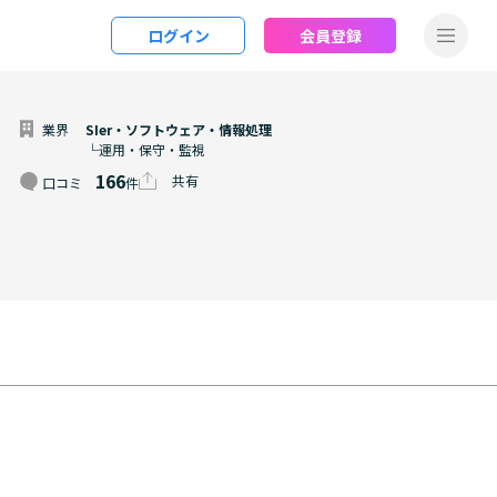
ログイン
会員登録
業界
SIer・ソフトウェア・情報処理
└運用・保守・監視
166
共有
口コミ
件