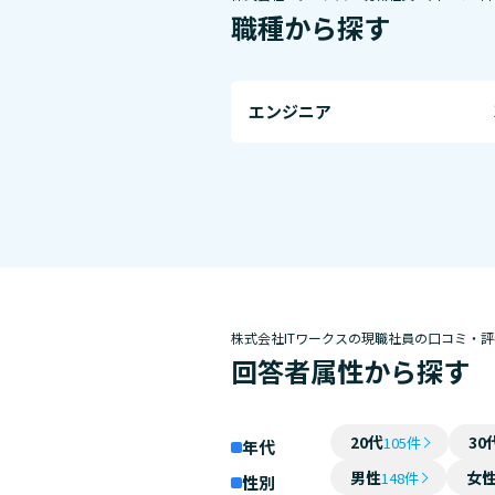
職種から探す
エンジニア
株式会社ITワークスの現職社員の口コミ・評
回答者属性から探す
20代
30
105件
年代
男性
女
148件
性別