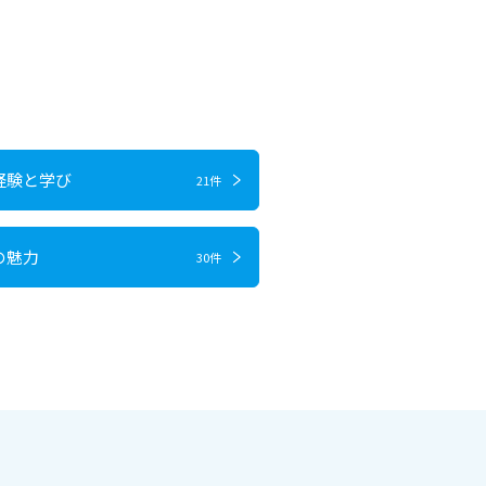
経験と学び
21件
の魅力
30件