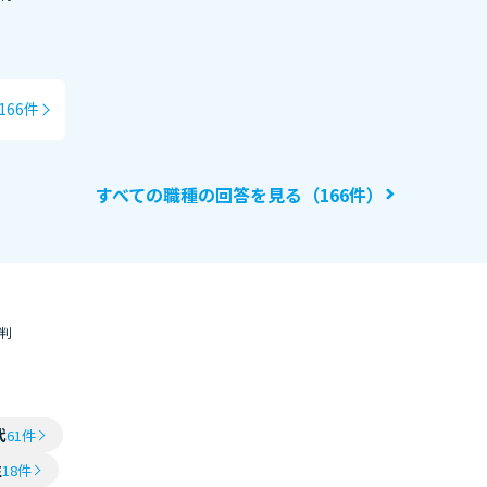
166件
すべての職種の回答を見る（166件）
判
代
61件
性
18件