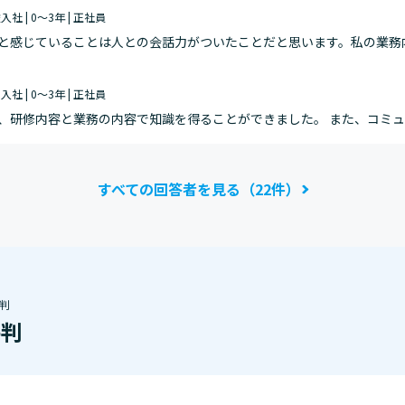
途入社 | 0～3年 | 正社員
と感じていることは人との会話力がついたことだと思います。私の業務
などです。開通工事をする際、当日基本的に私がお客様と連絡と取り工
卒入社 | 0～3年 | 正社員
、研修内容と業務の内容で知識を得ることができました。 また、コミ
います。 これについて、業務内容だけを話すだけよりも一般的な会話
すべての回答者を見る（22件）
判
評判