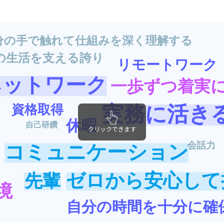
分の手で触れて仕組みを深く理解する
の生活を支える誇り
リモートワーク
ネットワーク
一歩ずつ着実
資格取得
実務に活き
休暇
自己研鑽
クリックできます
会話力
コミュニケーション
ゼロから安心して
先輩
境
自分の時間を十分に確