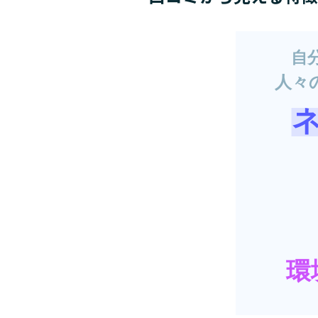
自
人々
環