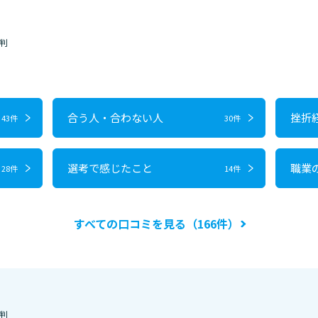
判
合う人・合わない人
挫折
43件
30件
選考で感じたこと
職業
28件
14件
すべての口コミを見る（166件）
判