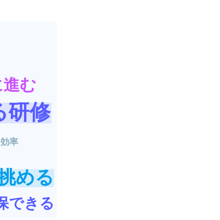
に進む
る研修
効率
挑める
保できる