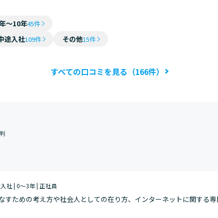
4年～10年
45件
中途入社
その他
109件
15件
すべての口コミを見る（166件）
判
途入社 | 0～3年 | 正社員
なすための考え方や社会人としての在り方、インターネットに関する専
バイト以外での就業経験がなかったので、業務に責任を伴う「社会人と