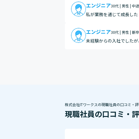
きな成…
エンジニア
30代 | 男性 | 中
私が業務を通じて成長した
ト回線の論理的な開通工事
様から…
エンジニア
30代 | 男性 | 新
未経験からの入社でしたが
向上することができたと思
ニケ…
株式会社ITワークスの現職社員の口コミ・評
現職社員の口コミ・