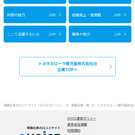
仲間の魅力
組織風土・価値観
20件
20件
ここで活躍するには
職業の魅力
22件
11件
トヨタカローラ鹿児島株式会社の
企業TOPへ
現職社員の口コミサイト「VOiCE(ボイス)」
掲載企業一覧
トヨタカローラ鹿児島株式
VOiCE運営ポリシー
運営会社情報
利用規約