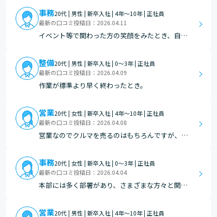
事務
20代 | 男性 | 新卒入社 | 4年～10年 | 正社員
最新の口コミ投稿日：2026.04.11
イベント等で関わった方の笑顔をみたとき、自分
が「喜んでほしい、楽しんでほしい」などの気持
ちが一つの形として笑顔につながったのかなと感
整備
20代 | 男性 | 新卒入社 | 0～3年 | 正社員
じています。
最新の口コミ投稿日：2026.04.09
作業が標準より早く終わったとき。
営業
20代 | 女性 | 新卒入社 | 4年～10年 | 正社員
最新の口コミ投稿日：2026.04.08
営業なのでクルマを売るのはもちろんですが、そ
れ以外のアフターフォローだったり仕事内容は
様々です。その中で、あなたから買いたい、とい
事務
20代 | 女性 | 新卒入社 | 0～3年 | 正社員
った言葉やいつも丁寧だから安心して車に乗れま
最新の口コミ投稿日：2026.04.04
すというようなお言葉をもらったりすると嬉しい
本部には多く部署があり、さまざまな方々と関わ
です。それ以外にもお…
る機会があります。年齢層も幅広く、日々多くの
ことを学べる環境で自身への成長を感じていま
営業
20代 | 男性 | 新卒入社 | 4年～10年 | 正社員