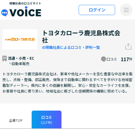
メインコンテンツにスキップ
ログイン
VOiCE 現職社員の口コミサイト
トヨタカローラ鹿児島株式会
社
の現職社員による口コミ・評判一覧
流通・小売・EC
117
口コミ
件
└自動車販売
トヨタカローラ鹿児島株式会社は、新車や他社メーカーを含む豊富な中古車を販
売し、点検・整備、部品販売、保険まで自動車に関わるすべてを手がける地域密
着型ディーラー。県内に多くの店舗を展開し、安心・安全なカーライフを支援。
お客様や社員に寄り添い、地域社会に根ざした信頼関係の構築に努めている。
口コミ
企業TOP
(117件)