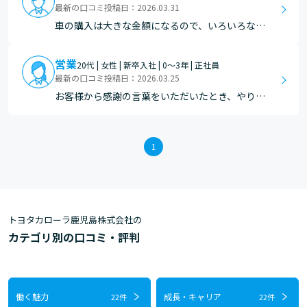
す。また、社員の方からのお問合せに対応する中
最新の口コミ投稿日：2026.03.31
で、感謝の言葉をいただくこともあり、そのたび
車の購入は大きな金額になるので、いろいろな乗
にこの仕事をやってい…
り方や仕組みを知れて、自分の車を選ぶのにも役
立っているところ。お客様との繋がりが広がり、
営業
20代 | 女性 | 新卒入社 | 0～3年 | 正社員
お客様から紹介をいただけたとき。
最新の口コミ投稿日：2026.03.25
お客様から感謝の言葉をいただいたとき、やりが
いを感じます。 受注をいただいた時や、点検でご
来店いただいた時に良くしていただいてありがと
うございますという言葉をいただけると、嬉しさ
1
と共に引き続き頑張ろうという気持ちが湧きま
す。
トヨタカローラ鹿児島株式会社の
カテゴリ別の口コミ・評判
働く魅力
成長・キャリア
22件
22件