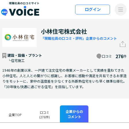
メインコンテンツにスキップ
ログイン
VOiCE 現職社員の口コミサイト
小林住宅株式会社
「現職社員の口コミ・評判」企業からのコメント
建設・設備・プラント
276
口コミ
件
└住宅施工
1946年の創業以来、一戸建て注文住宅の専業メーカーとして実績を重ねてきた
小林住宅。人と人との繋がりに感謝し、お客様に感動や満足を共有できるお家造
りをモットーに、家中の温度差を少なくする外断熱住宅をいち早く標準仕様化。
「30年後も快適に過ごせる住宅」を目指しています。
企業からの
口コミ
企業TOP
コメント
(276件)