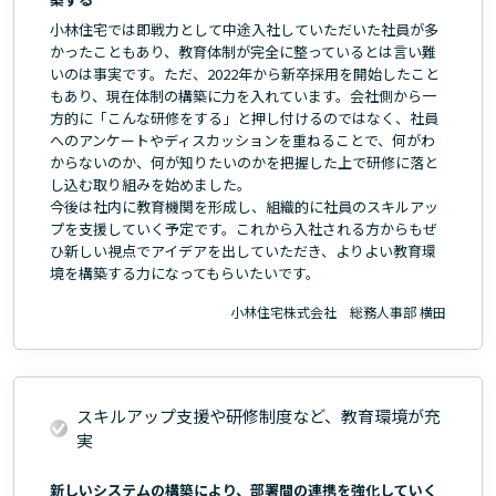
小林住宅では即戦力として中途入社していただいた社員が多
かったこともあり、教育体制が完全に整っているとは言い難
いのは事実です。ただ、2022年から新卒採用を開始したこと
もあり、現在体制の構築に力を入れています。会社側から一
方的に「こんな研修をする」と押し付けるのではなく、社員
へのアンケートやディスカッションを重ねることで、何がわ
からないのか、何が知りたいのかを把握した上で研修に落と
し込む取り組みを始めました。
今後は社内に教育機関を形成し、組織的に社員のスキルアッ
プを支援していく予定です。これから入社される方からもぜ
ひ新しい視点でアイデアを出していただき、よりよい教育環
境を構築する力になってもらいたいです。
小林住宅株式会社 総務人事部 横田
スキルアップ支援や研修制度など、教育環境が充
実
新しいシステムの構築により、部署間の連携を強化していく