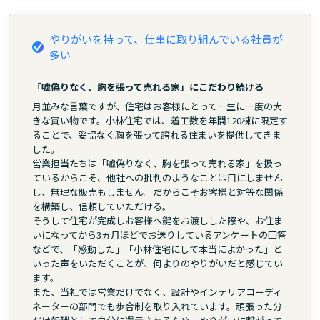
やりがいを持って、仕事に取り組んでいる社員が
多い
「嘘偽りなく、胸を張って売れる家」にこだわり続ける
月並みな言葉ですが、住宅はお客様にとって一生に一度の大
きな買い物です。小林住宅では、着工数を年間120棟に限定す
ることで、妥協なく胸を張って誇れる住まいを提供してきま
した。
営業担当たちは「嘘偽りなく、胸を張って売れる家」を扱っ
ているからこそ、他社への批判のようなことは口にしません
し、無理な販売もしません。だからこそお客様と対等な関係
を構築し、信頼していただける。
そうして住宅が完成しお客様へ鍵をお渡しした際や、お住ま
いになってから3ヵ月ほどでお送りしているアンケートの回答
などで、「感動した」「小林住宅にして本当によかった」と
いった声をいただくことが、何よりのやりがいだと感じてい
ます。
また、当社では営業だけでなく、設計やインテリアコーディ
ネーターの部門でも歩合制を取り入れています。頑張った分