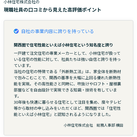
小林住宅株式会社の
現職社員の口コミから見えた高評価ポイント
自社の事業内容に誇りを持っている
関西圏で住宅性能といえば小林住宅という知名度と誇り
一戸建て注文住宅の専業メーカーとして、小林住宅が扱って
いる住宅の性能に対して、社員たちは強い自信と誇りを持っ
ています。
当社の住宅の特徴である「外断熱工法」は、家全体を断熱材
で包みこむことで、関西の基準を大幅に上回る優れた断熱性
能を実現。その高性能さと同時に、吹抜けやロフト・屋根裏
部屋などを自由設計で実現できる知識・技術を有していま
す。
30年後も快適に暮らせる住宅として注目を集め、度々テレビ
等から取材の申し込みをいただくほど、関西圏では「住宅性
能といえば小林住宅」と認知されるようになりました。
小林住宅株式会社 総務人事部 横田