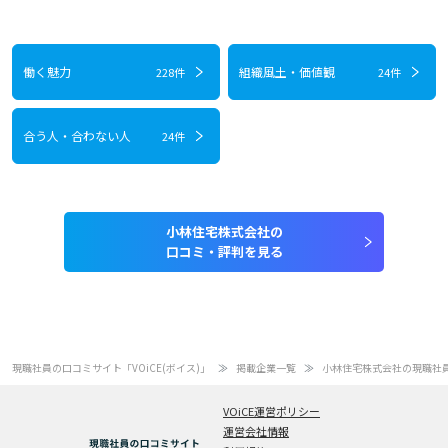
働く魅力
組織風土・価値観
228件
24件
合う人・合わない人
24件
小林住宅株式会社の
口コミ・評判を見る
現職社員の口コミサイト「VOiCE(ボイス)」
掲載企業一覧
小林住宅株式会社の現職社
VOiCE運営ポリシー
運営会社情報