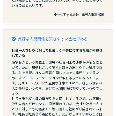
だけ報酬として自分に還元されるため、やりがいに繋がって
いるのだと思います。
小林住宅株式会社 総務人事部 横田
良好な人間関係を築きやすい会社である
社員一人ひとりに対して礼儀よく平等に接する社風が形成さ
れている
住宅販売という業務上、部署や社員同士の連携が必要なこと
が多いため、風通しがよく誰でも意見の出しやすい環境であ
ることを重視。様々な部署が同じフロアで業務しているた
め、すぐにコミュニケーションが取れるようになっていま
す。元々チームワークが重要な仕事ですので、親しみやすい
人が多いというのも、良好な人間関係に繋がっているのでし
ょう。
社長自身が縦と横の繋がりを大切にしているため、お客様や
取引先の方だけでなく、直接関わりのない会社や社員一人ひ
とりに対しても礼儀よく平等に接する社風が形成されていま
す。社長と社員との距離も近く、交流がしやすいからこそ自