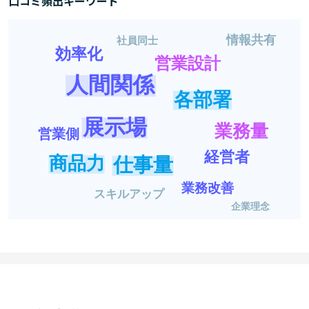
口コミ頻出キーワード
情報共有
社員同士
効率化
営業設計
人間関係
各部署
展示場
業務量
営業側
経営者
商品力
仕事量
業務改善
スキルアップ
企業理念