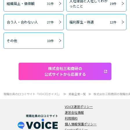
入社理由と入社してわか
組織風土・価値観
31件
19件
ったこと
合う人・合わない人
福利厚生・待遇
27件
12件
その他
10件
株式会社三和商研の
公式サイトから応募する
現職社員の口コミサイト「VOiCE(ボイス)」
掲載企業一覧
株式会社三和商研の現職社
VOiCE運営ポリシー
運営会社情報
利用規約
個人情報保護ポリシー
Cookieポリシー