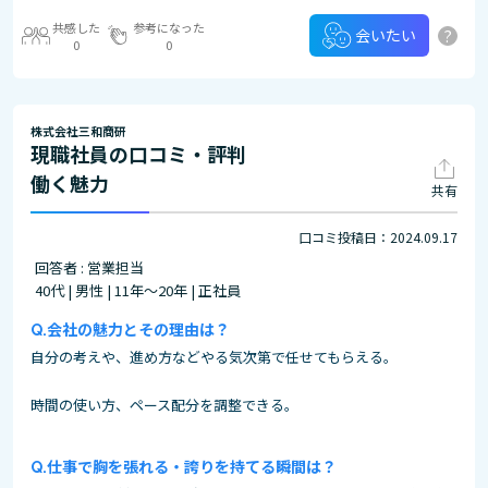
共感した
参考になった
?
会いたい
0
0
株式会社三和商研
現職社員の口コミ・評判
働く魅力
共有
口コミ投稿日：2024.09.17
回答者 : 営業担当
40代 | 男性 | 11年～20年 | 正社員
会社の魅力とその理由は？
自分の考えや、進め方などやる気次第で任せてもらえる。
時間の使い方、ペース配分を調整できる。
仕事で胸を張れる・誇りを持てる瞬間は？