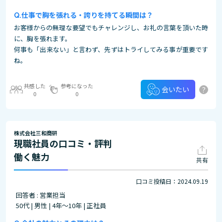
仕事で胸を張れる・誇りを持てる瞬間は？
お客様からの無理な要望でもチャレンジし、お礼の言葉を頂いた時
に、胸を張れます。
何事も「出来ない」と言わず、先ずはトライしてみる事が重要です
ね。
共感した
参考になった
?
会いたい
0
0
株式会社三和商研
現職社員の口コミ・評判
働く魅力
共有
口コミ投稿日：2024.09.19
回答者 : 営業担当
50代 | 男性 | 4年～10年 | 正社員