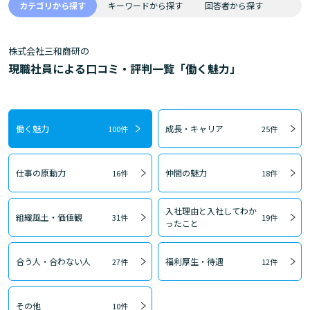
カテゴリから探す
キーワードから探す
回答者から探す
株式会社三和商研の
現職社員による口コミ・評判一覧「働く魅力」
働く魅力
成長・キャリア
100件
25件
仕事の原動力
仲間の魅力
16件
18件
入社理由と入社してわか
組織風土・価値観
31件
19件
ったこと
合う人・合わない人
福利厚生・待遇
27件
12件
その他
10件