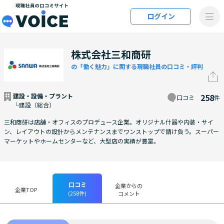
メインコンテンツにスキップ
ログイン
VOiCE 現職社員の口コミサイト
株式会社三和商研
の「働く魅力」に関する現職社員の口コミ・評判
建設・設備・プラント
258
口コミ
件
└建設（総合）
三和商研は店舗・オフィスのプロデュース企業。オリジナル什器や内装・サイ
ン、レイアウトの設計からメンテナンスまでワンストップで請け負う。スーパー
マーケットやホームセンターなど、大型店の実績が豊富。
口コミ
企業からの
企業TOP
(258件)
コメント