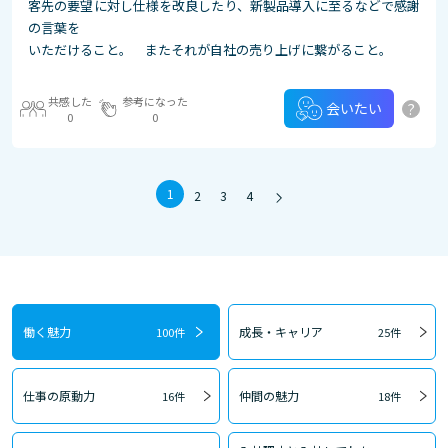
客先の要望に対し仕様を改良したり、新製品導入に至るなどで感謝
の言葉を
いただけること。 またそれが自社の売り上げに繋がること。
共感した
参考になった
?
会いたい
0
0
1
2
3
4
働く魅力
成長・キャリア
100件
25件
仕事の原動力
仲間の魅力
16件
18件