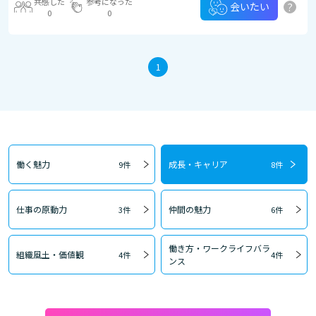
共感した
参考になった
?
会いたい
0
0
1
働く魅力
成長・キャリア
9件
8件
仕事の原動力
仲間の魅力
3件
6件
働き方・ワークライフバラ
組織風土・価値観
4件
4件
ンス