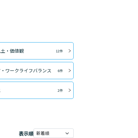
風土・価値観
12件
方・ワークライフバランス
6件
他
2件
表示順