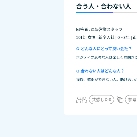
合う人・合わない人
回答者 : 直販営業スタッフ
20代 | 女性 | 新卒入社 | 0～3年 |
どんな人にとって良い会社？
ポジティブ思考な人は楽しく前向き
合わない人はどんな人？
挨拶、感謝ができない人。助け合い
共感した
0
参考