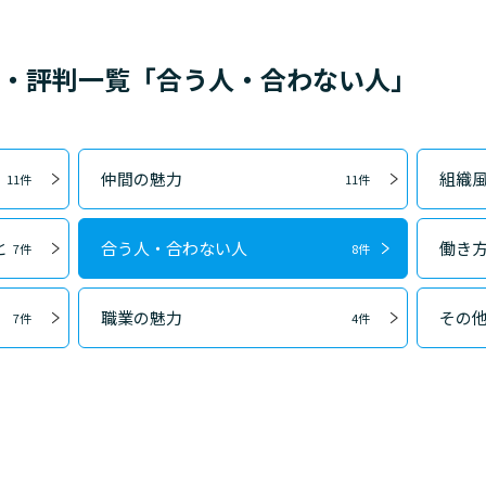
ミ・評判一覧「合う人・合わない人」
仲間の魅力
組織
11件
11件
と
合う人・合わない人
働き
7件
8件
職業の魅力
その
7件
4件