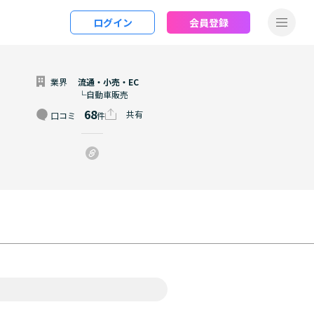
ログイン
会員登録
業界
流通・小売・EC
└自動車販売
68
共有
口コミ
件