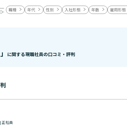
職種
年代
性別
入社形態
年数
雇用形態
人」
に関する現職社員の口コミ・評判
評判
 | 正社員