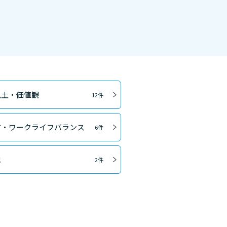
風土・価値観
12件
方・ワークライフバランス
6件
他
2件