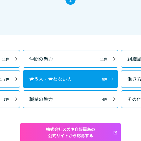
仲間の魅力
組織
11件
11件
と
合う人・合わない人
働き
7件
8件
職業の魅力
その
7件
4件
株式会社スズキ自販福島の
公式サイトから応募する