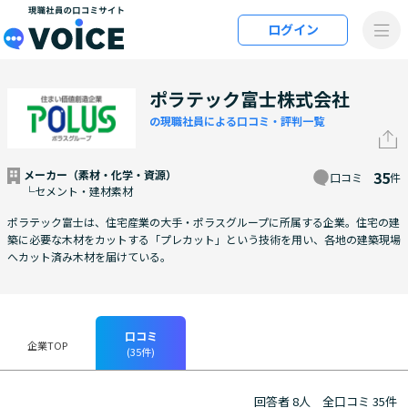
メインコンテンツにスキップ
ログイン
VOiCE 現職社員の口コミサイト
ポラテック富士株式会社
の現職社員による口コミ・評判一覧
メーカー（素材・化学・資源）
35
口コミ
件
└セメント・建材素材
ポラテック富士は、住宅産業の大手・ポラスグループに所属する企業。住宅の建
築に必要な木材をカットする「プレカット」という技術を用い、各地の建築現場
へカット済み木材を届けている。
口コミ
企業TOP
(35件)
回答者 8人
全口コミ 35件