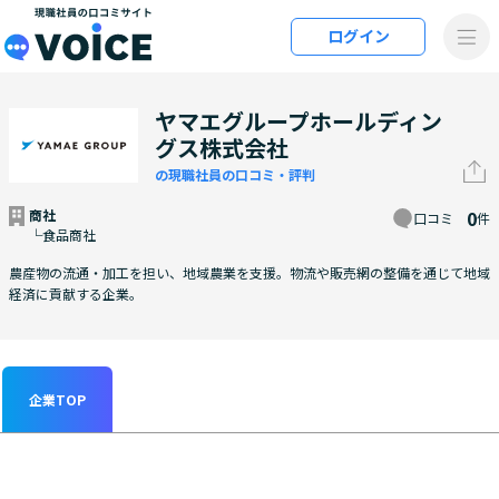
メインコンテンツにスキップ
ログイン
VOiCE 現職社員の口コミサイト
ヤマエグループホールディン
グス株式会社
の現職社員の口コミ・評判
商社
0
口コミ
件
└食品商社
農産物の流通・加工を担い、地域農業を支援。物流や販売網の整備を通じて地域
経済に貢献する企業。
企業TOP