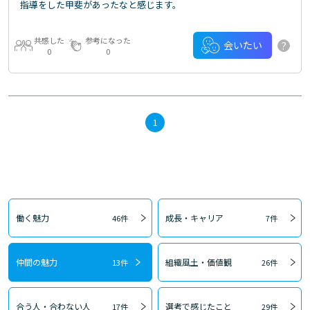
指導をした甲斐があったなと感じます。
共感した
参考になった
?
会いたい
0
0
1
働く魅力
成長・キャリア
46件
7件
仲間の魅力
組織風土・価値観
13件
26件
合う人・合わない人
選考で感じたこと
17件
29件