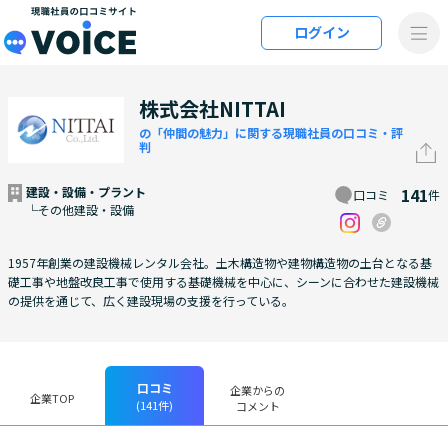
メインコンテンツにスキップ
ログイン
VOiCE 現職社員の口コミサイト
株式会社NITTAI
の「仲間の魅力」に関する現職社員の口コミ・評
判
建設・設備・プラント
141
口コミ
件
└その他建設・設備
1957年創業の建設機械レンタル会社。土木構造物や建物構造物の土台となる基
礎工事や地盤改良工事で使用する基礎機械を中心に、シーンに合わせた建設機械
の提供を通じて、広く建設現場の支援を行っている。
口コミ
企業からの
企業TOP
(141件)
コメント