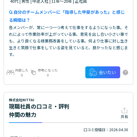
40代 | 男性 | 中途入社 | 11年～20年 | 正社員
自分のチームメンバーに「指導した甲斐があった」と感じ
る瞬間は？
各メンバーが、常に一つ一つ考えて仕事をするようになった事。そ
れによって作業効率が上がっている事。意見を出し合い小さい事で
も、より良くなる様業務改善をしている事。何より仕事に対し生き
生きと笑顔で仕事をしている姿を見ていると、良かったなと感じま
す。
共感した
参考になった
?
会いたい
0
0
株式会社NITTAI
現職社員の口コミ・評判
仲間の魅力
共有
口コミ投稿日：2026.04.30