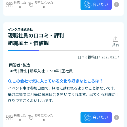
共感した
参考になった
?
会いたい
0
0
インクス株式会社
現職社員の口コミ・評判
組織風土・価値観
共有
口コミ投稿日：2025.02.17
回答者 : 製造
20代 | 男性 | 新卒入社 | 0～3年 | 正社員
この会社で気に入っている文化や好きなところは？
イベント事は参加自由で、無理に誘われるようなことはないです。
福井工場では月毎に誕生日会を開いてくれます。出てくる料理が手
作りですごくおいしいです。
共感した
参考になった
?
会いたい
0
0