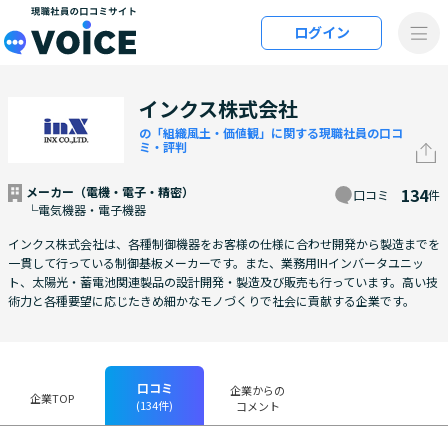
メインコンテンツにスキップ
ログイン
VOiCE 現職社員の口コミサイト
インクス株式会社
の「組織風土・価値観」に関する現職社員の口コ
ミ・評判
メーカー（電機・電子・精密）
134
口コミ
件
└電気機器・電子機器
インクス株式会社は、各種制御機器をお客様の仕様に合わせ開発から製造までを
一貫して行っている制御基板メーカーです。また、業務用IHインバータユニッ
ト、太陽光・蓄電池関連製品の設計開発・製造及び販売も行っています。高い技
術力と各種要望に応じたきめ細かなモノづくりで社会に貢献する企業です。
口コミ
企業からの
企業TOP
(134件)
コメント