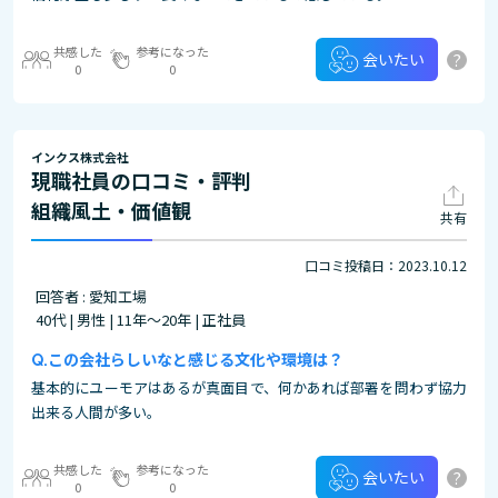
共感した
参考になった
?
会いたい
0
0
インクス株式会社
現職社員の口コミ・評判
組織風土・価値観
共有
口コミ投稿日：2023.10.12
回答者 : 愛知工場
40代 | 男性 | 11年～20年 | 正社員
この会社らしいなと感じる文化や環境は？
基本的にユーモアはあるが真面目で、何かあれば部署を問わず協力
出来る人間が多い。
共感した
参考になった
?
会いたい
0
0