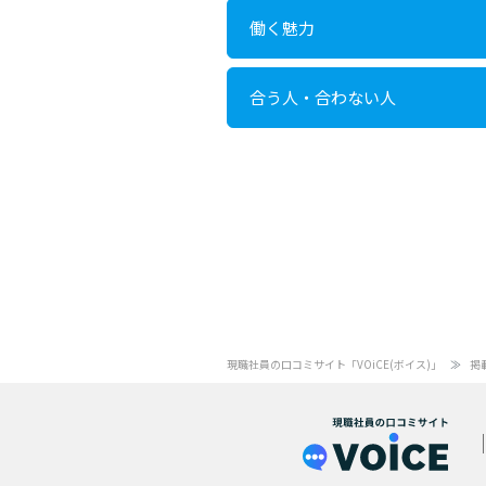
働く魅力
合う人・合わない人
現職社員の口コミサイト「VOiCE(ボイス)」
掲