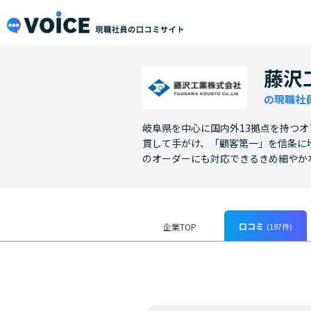
メインコンテンツにスキップ
VOiCE 現職社員の口コミサイト
藤沢
の現職社
岐阜県を中心に国内外13拠点を持つ
貫して手がけ、「顧客第一」を信条に
のオーダーにも対応できるきめ細やか
口コミ
(197件)
企業TOP