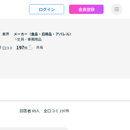
ログイン
会員登録
業界
メーカー（食品・日用品・アパレル）
└文具・事務用品
197
共有
口コミ
件
回答者 69人
全口コミ 197件