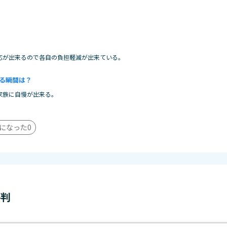
応が出来るので各自の負担軽減が出来ている。
る瞬間は？
家族に自慢が出来る。
になった
0
評判