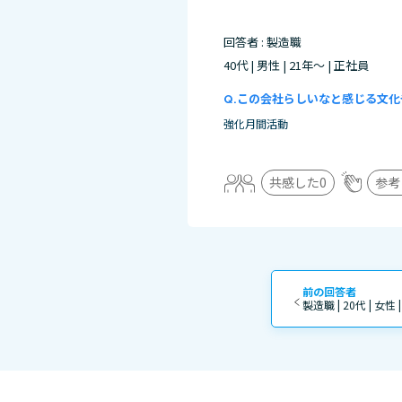
回答者 : 製造職
40代 | 男性 | 21年～ | 正社員
この会社らしいなと感じる文化
強化月間活動
共感した
0
参考
前の回答者
製造職 | 20代 | 女性 