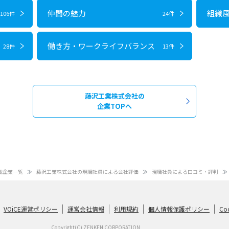
仲間の魅力
組織
106件
24件
働き方・ワークライフバランス
28件
13件
藤沢工業株式会社の
企業TOPへ
載企業一覧
藤沢工業株式会社の現職社員による会社評価
現職社員による口コミ・評判
VOiCE運営ポリシー
運営会社情報
利用規約
個人情報保護ポリシー
Co
Copyright(C) ZENKEN CORPORATION