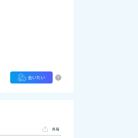
?
会いたい
共有