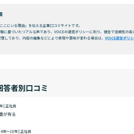
項
「今ここにいる理由」を伝える企業口コミサイトです。
験に基づいたリアルな声であり、VOiCEの運営ポリシーに則り、健全で信頼性の
管理しており、内容の編集などにより表現や意味が変わる場合は、
VOiCE運営ポリ
回答者別口コミ
0年 | 正社員
重が有る
| 4年～10年 | 正社員