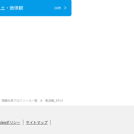
風土・価値観
26件
現職社員プロフィール一覧
製造職_8914
okieポリシー
サイトマップ