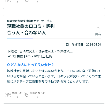
0
0
株式会社在宅支援総合ケアーサービス
現職社員の口コミ・評判
合う人・合わない人
共有
口コミ投稿日：2024.04.20
回答者 : 言語聴覚士・理学療法士・作業療法士
40代 | 男性 | 4年～10年 | 正社員
どんな人にとって良い会社？
地域社会に貢献したいと強い思いがあり、そのために自己研鑽して
いける方が合っていると思います。日々状況が変わっていくので柔
軟にポジティブに物事を考え行動できる方にピッタリです。
共感した
参考になった
0
0