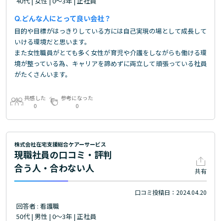
40代 | 女性 | 0～3年 | 正社員
どんな人にとって良い会社？
目的や目標がはっきりしている方には自己実現の場として成長して
いける環境だと思います。
また女性職員がとても多く女性が育児や介護をしながらも働ける環
境が整っている為、キャリアを諦めずに両立して頑張っている社員
がたくさんいます。
共感した
参考になった
0
0
株式会社在宅支援総合ケアーサービス
現職社員の口コミ・評判
合う人・合わない人
共有
口コミ投稿日：2024.04.20
回答者 : 看護職
50代 | 男性 | 0～3年 | 正社員