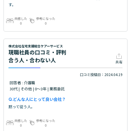
す。
共感した
参考になった
0
0
株式会社在宅支援総合ケアーサービス
現職社員の口コミ・評判
合う人・合わない人
共有
口コミ投稿日：2024.04.19
回答者 : 介護職
30代 | その他 | 0～3年 | 業務委託
どんな人にとって良い会社？
黙って従う人。
共感した
参考になった
0
0