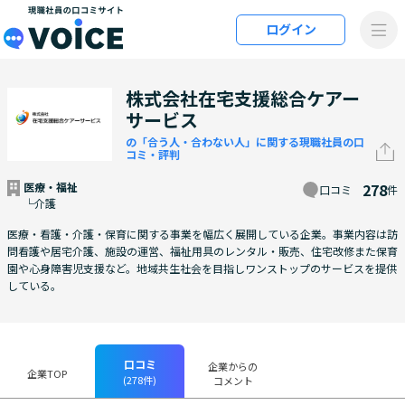
メインコンテンツにスキップ
ログイン
VOiCE 現職社員の口コミサイト
株式会社在宅支援総合ケアー
サービス
の「合う人・合わない人」に関する現職社員の口
コミ・評判
医療・福祉
278
口コミ
件
└介護
医療・看護・介護・保育に関する事業を幅広く展開している企業。事業内容は訪
問看護や居宅介護、施設の運営、福祉用具のレンタル・販売、住宅改修また保育
園や心身障害児支援など。地域共生社会を目指しワンストップのサービスを提供
している。
口コミ
企業からの
企業TOP
(278件)
コメント