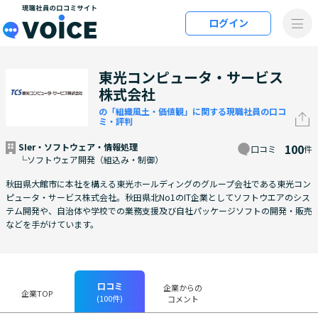
メインコンテンツにスキップ
ログイン
VOiCE 現職社員の口コミサイト
東光コンピュータ・サービス
株式会社
の「組織風土・価値観」に関する現職社員の口コ
ミ・評判
SIer・ソフトウェア・情報処理
100
口コミ
件
└ソフトウェア開発（組込み・制御）
秋田県大館市に本社を構える東光ホールディングのグループ会社である東光コン
ピュータ・サービス株式会社。秋田県北No1のIT企業としてソフトウエアのシス
テム開発や、自治体や学校での業務支援及び自社パッケージソフトの開発・販売
などを手がけています。
口コミ
企業からの
企業TOP
(100件)
コメント