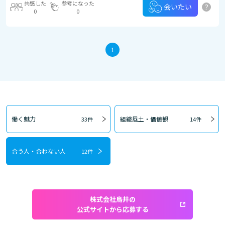
共感した
参考になった
?
会いたい
0
0
1
働く魅力
組織風土・価値観
33件
14件
合う人・合わない人
12件
株式会社鳥井の
公式サイトから応募する