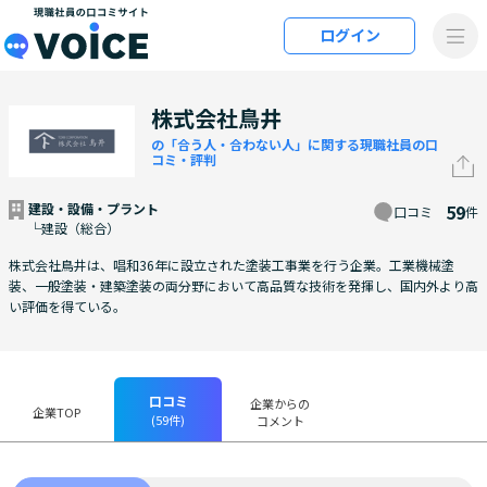
メインコンテンツにスキップ
ログイン
VOiCE 現職社員の口コミサイト
株式会社鳥井
の「合う人・合わない人」に関する現職社員の口
コミ・評判
建設・設備・プラント
59
口コミ
件
└建設（総合）
株式会社鳥井は、唱和36年に設立された塗装工事業を行う企業。工業機械塗
装、一般塗装・建築塗装の両分野において高品質な技術を発揮し、国内外より高
い評価を得ている。
口コミ
企業からの
企業TOP
(59件)
コメント