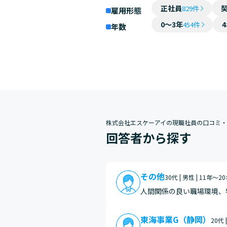
正社員
829件
雇用形態
0～3年
454件
年数
株式会社エスケーアイの現職社員の口コミ
回答者から探す
その他
30代 | 男性 | 11年～2
人間関係の良い職場環境、
東海事業G（静岡）
20代 