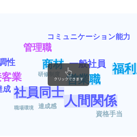
コミュニケーション能力
管理職
調性
商材
一般社員
福利
研修制度
接客業
営業職
クリックできます
達成
社員同士
人間関係
達成感
職場環境
資格手当