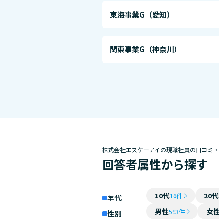
東海事業G（愛知）
関東事業G（神奈川）
株式会社エスケーアイの現職社員の口コミ
回答者属性から探す
10代
20代
10件
年代
男性
女
593件
性別