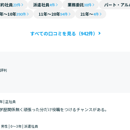
契約社員
派遣社員
業務委託
パート・アル
23件
4件
38件
4年～10年
11年～20年
21年～
390件
94件
4件
すべての口コミを見る（942件）
・評判
0年 | 正社員
学歴関係無く頑張った分だけ役職をつけるチャンスがある。
| 男性 | 0～3年 | 派遣社員