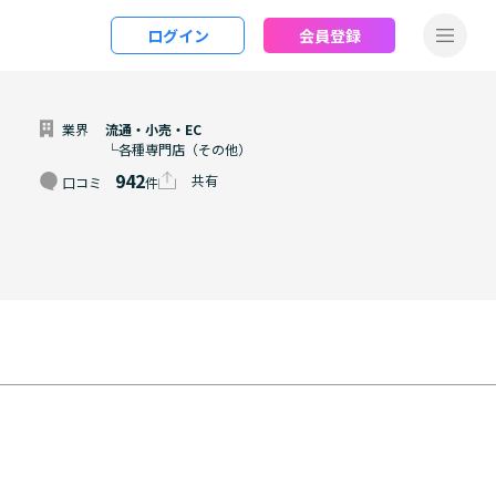
ログイン
会員登録
業界
流通・小売・EC
└各種専門店（その他）
942
共有
口コミ
件