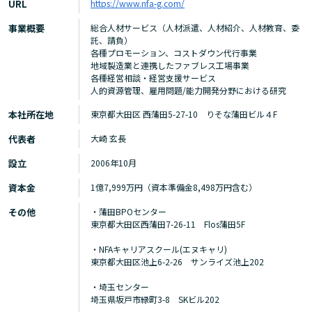
URL
https://www.nfa-g.com/
事業概要
総合人材サービス（人材派遣、人材紹介、人材教育、委
託、請負）
各種プロモーション、コストダウン代行事業
地域製造業と連携したファブレス工場事業
各種経営相談・経営支援サービス
人的資源管理、雇用問題/能力開発分野における研究
本社所在地
東京都大田区 西蒲田5-27-10 りそな蒲田ビル４F
代表者
大崎 玄長
設立
2006年10月
資本金
1億7,999万円（資本準備金8,498万円含む）
その他
・蒲田BPOセンター
東京都大田区西蒲田7-26-11 Flos蒲田5F
・NFAキャリアスクール(エヌキャリ)
東京都大田区池上6-2-26 サンライズ池上202
・埼玉センター
埼玉県坂戸市緑町3-8 SKビル202