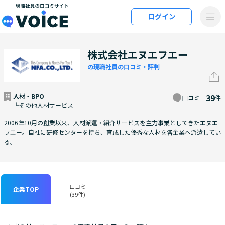
メインコンテンツにスキップ
ログイン
VOiCE 現職社員の口コミサイト
株式会社エヌエフエー
の現職社員の口コミ・評判
人材・BPO
39
口コミ
件
└その他人材サービス
2006年10月の創業以来、人材派遣・紹介サービスを主力事業としてきたエヌエ
フエー。自社に研修センターを持ち、育成した優秀な人材を各企業へ派遣してい
る。
口コミ
企業TOP
(39件)