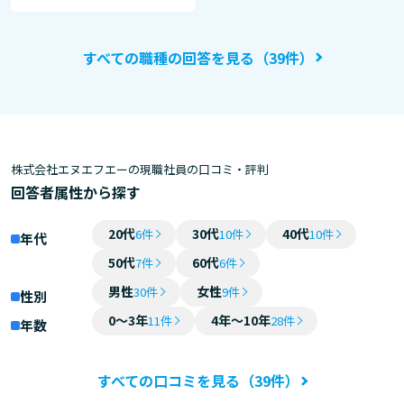
すべての職種の回答を見る（39件）
株式会社エヌエフエーの現職社員の口コミ・評判
回答者属性から探す
20代
30代
40代
6件
10件
10件
年代
50代
60代
7件
6件
男性
女性
30件
9件
性別
0～3年
4年～10年
11件
28件
年数
すべての口コミを見る（39件）