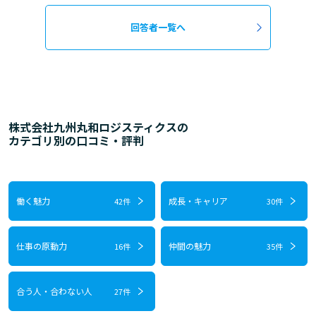
回答者一覧へ
株式会社九州丸和ロジスティクスの
カテゴリ別の口コミ・評判
働く魅力
成長・キャリア
42件
30件
仕事の原動力
仲間の魅力
16件
35件
合う人・合わない人
27件