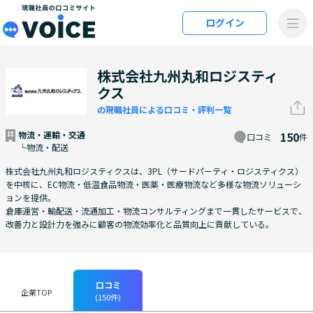
メインコンテンツにスキップ
ログイン
VOiCE 現職社員の口コミサイト
株式会社九州丸和ロジスティ
クス
の現職社員による口コミ・評判一覧
物流・運輸・交通
150
口コミ
件
└物流・配送
株式会社九州丸和ロジスティクスは、3PL（サードパーティ・ロジスティクス）
を中核に、EC物流・低温食品物流・医薬・医療物流など多様な物流ソリューシ
ョンを提供。
倉庫運営・輸配送・流通加工・物流コンサルティングまで一貫したサービスで、
改善力と設計力を強みに顧客の物流効率化と品質向上に貢献している。
口コミ
企業TOP
(150件)