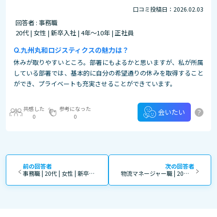
口コミ投稿日：2026.02.03
回答者 : 事務職
20代 | 女性 | 新卒入社 | 4年～10年 | 正社員
九州丸和ロジスティクスの魅力は？
休みが取りやすいところ。部署にもよるかと思いますが、私が所属
している部署では、基本的に自分の希望通りの休みを取得すること
ができ、プライベートも充実させることができています。
共感した
参考になった
?
会いたい
0
0
前の回答者
次の回答者
事務職 | 20代 | 女性 | 新卒入社 | 4年～10年 | 正社員
物流マネージャー職 | 20代 | 男性 | 新卒入社 | 0～3年 | 正社員