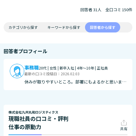
回答者 31人
全口コミ 150件
カテゴリから探す
キーワードから探す
回答者から探す
回答者プロフィール
事務職
20代 | 女性 | 新卒入社 | 4年～10年 | 正社員
最新の口コミ投稿日：2026.02.03
休みが取りやすいところ。部署にもよるかと思います
が、私が所属している部署では、基本的に自分の希望
通りの休みを取得することができ、プライベートも充
実させることができています。
株式会社九州丸和ロジスティクス
現職社員の口コミ・評判
仕事の原動力
共有