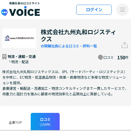
メインコンテンツにスキップ
ログイン
VOiCE 現職社員の口コミサイト
株式会社九州丸和ロジスティ
クス
の現職社員による口コミ・評判一覧
物流・運輸・交通
150
口コミ
件
└物流・配送
株式会社九州丸和ロジスティクスは、3PL（サードパーティ・ロジスティクス）
を中核に、EC物流・低温食品物流・医薬・医療物流など多様な物流ソリューシ
ョンを提供。
倉庫運営・輸配送・流通加工・物流コンサルティングまで一貫したサービスで、
改善力と設計力を強みに顧客の物流効率化と品質向上に貢献している。
口コミ
企業TOP
(150件)