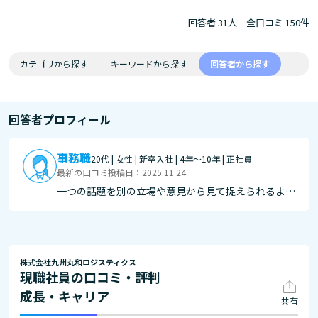
回答者 31人
全口コミ 150件
カテゴリから探す
キーワードから探す
回答者から探す
回答者プロフィール
事務職
20代 | 女性 | 新卒入社 | 4年～10年 | 正社員
最新の口コミ投稿日：2025.11.24
一つの話題を別の立場や意見から見て捉えられるよう
になった 知識を付ける機会は多くあり、最近では自
分が望めば受けれる資格や案内が更に増えていると思
う 丁寧に教えてくれる人も多い
株式会社九州丸和ロジスティクス
現職社員の口コミ・評判
成長・キャリア
共有