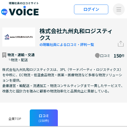
メインコンテンツにスキップ
ログイン
VOiCE 現職社員の口コミサイト
株式会社九州丸和ロジスティ
クス
の現職社員による口コミ・評判一覧
物流・運輸・交通
150
口コミ
件
└物流・配送
株式会社九州丸和ロジスティクスは、3PL（サードパーティ・ロジスティクス）
を中核に、EC物流・低温食品物流・医薬・医療物流など多様な物流ソリューシ
ョンを提供。
倉庫運営・輸配送・流通加工・物流コンサルティングまで一貫したサービスで、
改善力と設計力を強みに顧客の物流効率化と品質向上に貢献している。
口コミ
企業TOP
(150件)