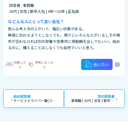
回答者 : 事務職
20代 | 女性 | 新卒入社 | 4年～10年 | 正社員
どんな人にとって良い会社？
色んな考え方の人がいて、幅広い印象がある。
無理に合わせようとしなくても、周りにいろんな人がいるしその場
所が合わなければ別の部署や営業所に移動願を出してもいい。始め
るのに、構えることはしなくても自然でいいと思う。
共感した
参考になった
?
会いたい
0
0
前の回答者
次の回答者
サービスドライバー職 | 50代 | 男性 | 中途入社 | 4年～10年 | 正社員
事務職 | 30代 | 女性 | 新卒入社 | 11年～20年 | 正社員