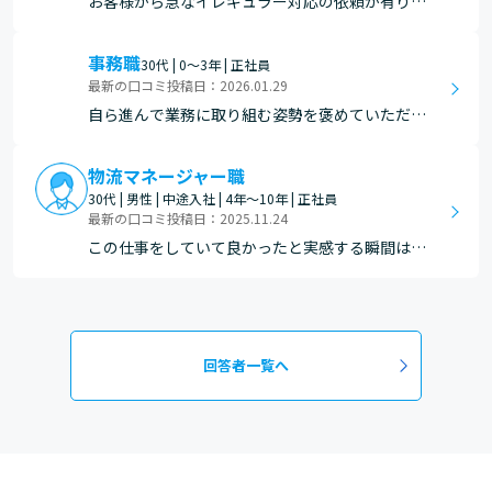
お客様から急なイレギュラー対応の依頼が有り、
速やかにお客様の要望に応え、感謝のお言葉を頂
きました。
事務職
30代 | 0～3年 | 正社員
最新の口コミ投稿日：2026.01.29
自ら進んで業務に取り組む姿勢を褒めていただけ
た時
物流マネージャー職
30代 | 男性 | 中途入社 | 4年～10年 | 正社員
最新の口コミ投稿日：2025.11.24
この仕事をしていて良かったと実感する瞬間は、
センター全体の人や物の動きを把握し、状況に応
じて的確な指示を出すことで業務が円滑に進んだ
ときです。 また、業務改善に取り組み自ら予測し
た効果が実際に現れ、成果として確認できたとき
回答者一覧へ
にも大きなやりが…