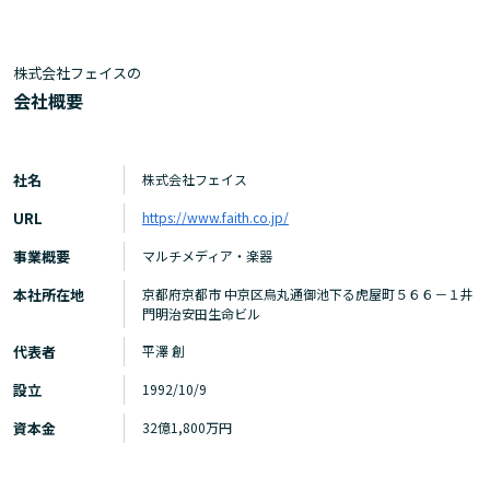
株式会社フェイスの
会社概要
社名
株式会社フェイス
URL
https://www.faith.co.jp/
事業概要
マルチメディア・楽器
本社所在地
京都府京都市 中京区烏丸通御池下る虎屋町５６６－１井
門明治安田生命ビル
代表者
平澤 創
設立
1992/10/9
資本金
32億1,800万円