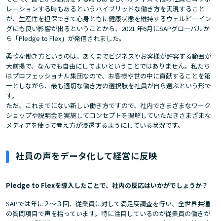
レーションする時もあるというハイブリッドな働き方を実現すること
が、生産性を担保できて心身ともに健康状態を維持するウェルビーイン
グにも良い影響が出るということから、2021 年6月にSAPグローバルか
ら「Pledge to Flex」が発信されました。
柔軟な働き方というのは、あくまでビジネスやお客様が許容する範囲が
大前提で、なんでも自由にしてよいということではありません。私たち
はプロフェッショナル集団なので、お客様や世の中に貢献することを第
一としながら、最も適切な働き方の選択肢を社員が自ら選ぶという形で
す。
ただ、これまでにない新しい働き方ですので、社内でさまざまなワーク
ショップや説明会を実施してコンセプトを理解していただきさまざまな
メディアを使って考え方が浸透するようにしている状況です。
社員の声をデータ化して経営に反映
Pledge to Flexを導入したことで、社内の反応はいかがでしょうか？
SAPでは年に２～３回、従業員に対して満足度調査を行い、全世界共通
の質問項目で声を拾っています。特に注目しているのが従業員の働きが