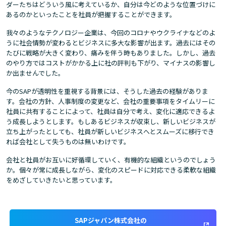
ダーたちはどういう風に考えているか、自分は今どのような位置づけに
あるのかといったことを社員が把握することができます。
我々のようなテクノロジー企業は、今回のコロナやウクライナなどのよ
うに社会情勢が変わるとビジネスに多大な影響が出ます。過去にはその
たびに戦略が大きく変わり、痛みを伴う時もありました。しかし、過去
のやり方ではコストがかかる上に社の評判も下がり、マイナスの影響し
か出ませんでした。
今のSAPが透明性を重視する背景には、そうした過去の経験がありま
す。会社の方針、人事制度の変更など、会社の重要事項をタイムリーに
社員に共有することによって、社員は自分で考え、変化に適応できるよ
う成長しようとします。もしあるビジネスが収束し、新しいビジネスが
立ち上がったとしても、社員が新しいビジネスへとスムーズに移行でき
れば会社として失うものは無いわけです。
会社と社員がお互いに好循環していく、有機的な組織というのでしょう
か。個々が常に成長しながら、変化のスピードに対応できる柔軟な組織
をめざしていきたいと思っています。
SAPジャパン株式会社の