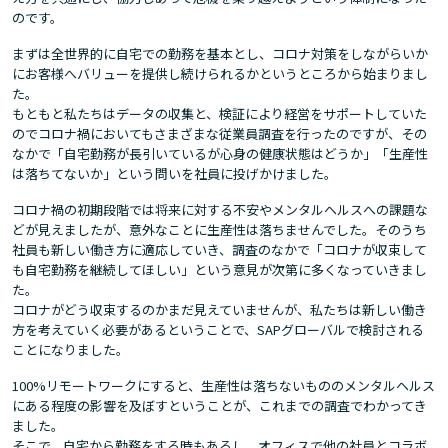
のです。
まずは全世界的に自宅での勤務を基本とし、コロナ対策をしながらいか
にお客様へバリューを提供し続けられるかというところから始まりまし
た。
もともと私たちはデータの収集と、検証により経営をサポートしていた
のでコロナ禍においてもさまざまな従業員調査を行ったのですが、その
なかで「自宅勤務が長引いているが心身の健康状態はどうか」「生産性
は落ちてないか」という問いを社員に投げかけました。
コロナ禍の初期段階では将来に対する不安やメンタルヘルスへの課題な
どが見えましたが、意外なことに生産性は落ちませんでした。そのうち
社員も新しい働き方に適応していき、調査のなかで「コロナが収束して
も自宅勤務を継続してほしい」という意見が次第に多くなっていきまし
た。
コロナがどう収束するのかまだ見えていませんが、私たちは新しい働き
方を考えていく必要があるということで、SAPグローバルで検討される
ことになりました。
100%リモートワークにすると、生産性は落ちないもののメンタルヘルス
にある程度の影響を及ぼすということが、これまでの調査でわかってき
ました。
そこで、自宅から勤務をする時もあるし、オフィスで他の社員とコラボ