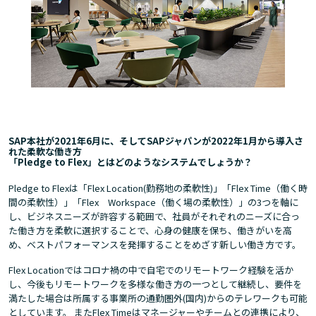
SAP本社が2021年6月に、そしてSAPジャパンが2022年1月から導入さ
れた柔軟な働き方
「Pledge to Flex」とはどのようなシステムでしょうか？
Pledge to Flexは「Flex Location(勤務地の柔軟性)」「Flex Time（働く時
間の柔軟性）」「Flex Workspace（働く場の柔軟性）」の3つを軸に
し、ビジネスニーズが許容する範囲で、社員がそれぞれのニーズに合っ
た働き方を柔軟に選択することで、心身の健康を保ち、働きがいを高
め、ベストパフォーマンスを発揮することをめざす新しい働き方です。
Flex Locationではコロナ禍の中で自宅でのリモートワーク経験を活か
し、今後もリモートワークを多様な働き方の一つとして継続し、要件を
満たした場合は所属する事業所の通勤圏外(国内)からのテレワークも可能
としています。 またFlex Timeはマネージャーやチームとの連携により、