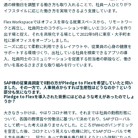
週の稼働日を調整する働き方も取り入れることで、社員一人ひとりがラ
イフスタイルに応じた働き方を実現できるよう支援しています。
Flex Workspaceではオフィスを単なる就業スペースから、リモートワー
クと両立し、社員同士のコラボレーションや新しいエコシステムを作り
出す場と捉え、それを具現化する場として2022年9月に東京・大手町本
社に新オフィスをオープンしました。
ニーズに応じて柔軟に利用できるレイアウトや、従業員の心身の健康を
サポートする環境づくり、出社している社員を検索できるアプリの導
入、社員同士のコミュニケーションを促進する担当者の新設など、働き
がいを高めるさまざまな取り組みを行っています。
SAP様の従業員調査で8割の方がPledge to Flexを希望していたと伺い
ました。その一方で、人事視点からすれば生産性はどうなのか？という
部分も気になります。
Pledge to Flexを導入された背景にはどのような考えがあったのでしょ
うか？
大きなきっかけは、やはりコロナ禍です。それまでは社員の勤務形態に
ついて、各国の商慣習や労働法に基づいて決めており、SAPグローバル
として統一した考えはありませんでした。ところがWHOがパンデミック
を宣言した後、コロナという見えない危機に対してSAPグローバルで考
え方を共通にし、協力しあって危機を乗り越えようという体制になった