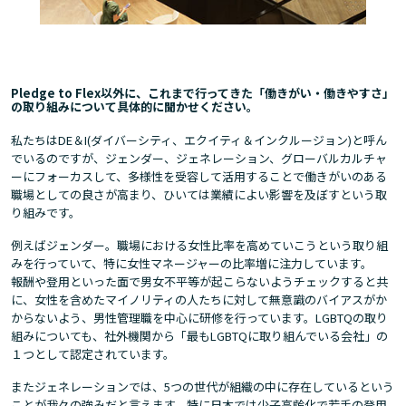
Pledge to Flex以外に、これまで行ってきた「働きがい・働きやすさ」
の取り組みについて具体的に聞かせください。
私たちはDE＆I(ダイバーシティ、エクイティ＆インクルージョン)と呼ん
でいるのですが、ジェンダー、ジェネレーション、グローバルカルチャ
ーにフォーカスして、多様性を受容して活用することで働きがいのある
職場としての良さが高まり、ひいては業績によい影響を及ぼすという取
り組みです。
例えばジェンダー。職場における女性比率を高めていこうという取り組
みを行っていて、特に女性マネージャーの比率増に注力しています。
報酬や登用といった面で男女不平等が起こらないようチェックすると共
に、女性を含めたマイノリティの人たちに対して無意識のバイアスがか
からないよう、男性管理職を中心に研修を行っています。LGBTQの取り
組みについても、社外機関から「最もLGBTQに取り組んでいる会社」の
１つとして認定されています。
またジェネレーションでは、5つの世代が組織の中に存在しているという
ことが我々の強みだと言えます。特に日本では少子高齢化で若手の登用