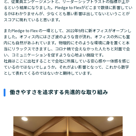
と、従業員エンゲージメントと、リーダーシップトラストの指標が上が
るという結果になりました。Pledge to Flexがどこまで数値に影響してい
るかはわかりませんが、少なくとも悪い影響は出してないということが
スコアに現れていると思います。
またPledge to Flex の一環として、2022年9月に新オフィスがオープンし
ました。オフィス内にはさざ波のような音が流れ、オフィスの外にも室
内にも自然があふれています。物理的にそのような環境に身を置くと本
当にリラックスできますし、コロナ禍で会えなかった人たちと対面で会
い、コミュニケーションを促すような心地よい施設です。
社員はここに出社することで会社に所属している安心感や一体感を感じ
ているのではないでしょうか。それがよい影響となって、これから数字
として表れてくるのではないかと期待しています。
働きやすさを追求する先進的な取り組み