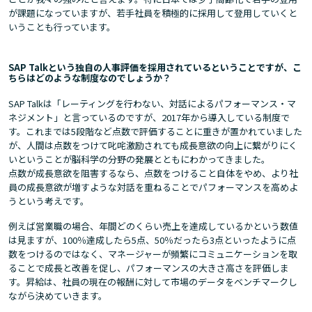
が課題になっていますが、若手社員を積極的に採用して登用していくと
いうことも行っています。
SAP Talkという独自の人事評価を採用されているということですが、こ
ちらはどのような制度なのでしょうか？
SAP Talkは「レーティングを行わない、対話によるパフォーマンス・マ
ネジメント」と言っているのですが、2017年から導入している制度で
す。これまでは5段階など点数で評価することに重きが置かれていました
が、人間は点数をつけて叱咤激励されても成長意欲の向上に繋がりにく
いということが脳科学の分野の発展とともにわかってきました。
点数が成長意欲を阻害するなら、点数をつけること自体をやめ、より社
員の成長意欲が増すような対話を重ねることでパフォーマンスを高めよ
うという考えです。
例えば営業職の場合、年間どのくらい売上を達成しているかという数値
は見ますが、100％達成したら5点、50％だったら3点といったように点
数をつけるのではなく、マネージャーが頻繁にコミュニケーションを取
ることで成長と改善を促し、パフォーマンスの大きさ高さを評価しま
す。昇給は、社員の現在の報酬に対して市場のデータをベンチマークし
ながら決めていきます。