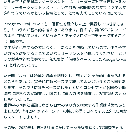
いを表す「従業員エンゲージメント」と、リーダーに対する信頼性を表
す「リーダーシップトラスト」。いずれも信頼関係のなかでビジネスが
進行できているかという指標として、とても大切にしている項目です。
Pledge to Flexについても「信頼性を確立した上で実行していきましょ
う」というのが基本的な考え方にあります。例えば、誰がどこにいてど
のように働いている、といったことをテクノロジーでチェックすること
は可能です。
ですがそれをするのではなく、「あなたを信頼しているので、働きやす
い方法を選択することでよいパフォーマンスを発揮してください」とい
うのが基本的な姿勢です。私たちは「信頼をベースにしたPledge to Fle
x」と呼んでいます。
ただ国によっては始業と終業を記録として残すことを法的に求められる
ところもあれば、完全に信頼ベースで実施してよいというところ国もあ
ります。そこで「信頼をベースにした」というコンセプトが各国の労働
法的に許容なのか調査し、国ごとに導入方法を精査し、就業規則の見直
しも行いました。
世界中の同僚と議論しながら日本のやり方を模索する作業は苦労もあり
ましたが、約120名のマネージャーの協力を得て日本では2022年の1月か
らスタートしました。
その後、2022年4月末～5月頭にかけて行った従業員満足度調査を見る