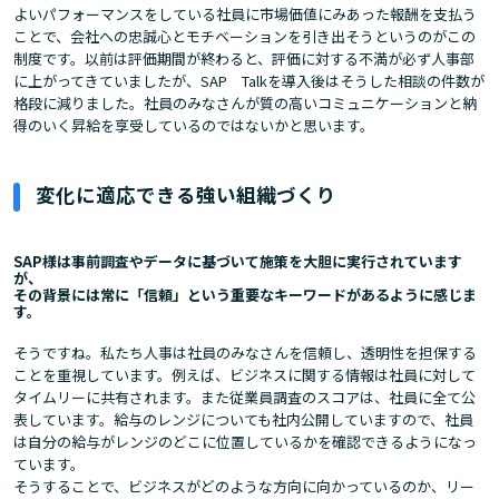
よいパフォーマンスをしている社員に市場価値にみあった報酬を支払う
ことで、会社への忠誠心とモチベーションを引き出そうというのがこの
制度です。以前は評価期間が終わると、評価に対する不満が必ず人事部
に上がってきていましたが、SAP Talkを導入後はそうした相談の件数が
格段に減りました。社員のみなさんが質の高いコミュニケーションと納
得のいく昇給を享受しているのではないかと思います。
変化に適応できる強い組織づくり
SAP様は事前調査やデータに基づいて施策を大胆に実行されています
が、
その背景には常に「信頼」という重要なキーワードがあるように感じま
す。
そうですね。私たち人事は社員のみなさんを信頼し、透明性を担保する
ことを重視しています。例えば、ビジネスに関する情報は社員に対して
タイムリーに共有されます。また従業員調査のスコアは、社員に全て公
表しています。給与のレンジについても社内公開していますので、社員
は自分の給与がレンジのどこに位置しているかを確認できるようになっ
ています。
そうすることで、ビジネスがどのような方向に向かっているのか、リー