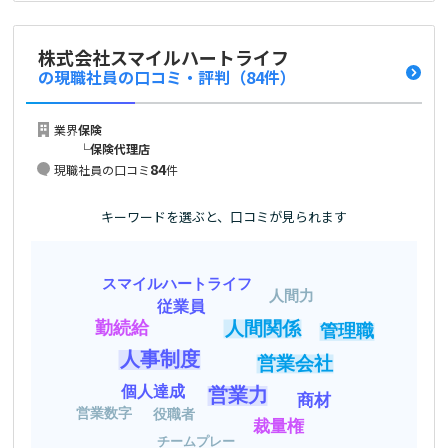
株式会社スマイルハートライフ
の現職社員の口コミ・評判
（84件）
業界
保険
└
保険代理店
84
現職社員の口コミ
件
キーワードを選ぶと、口コミが見られます
スマイルハートライフ
人間力
従業員
人間関係
勤続給
管理職
人事制度
営業会社
個人達成
営業力
商材
営業数字
役職者
裁量権
チームプレー