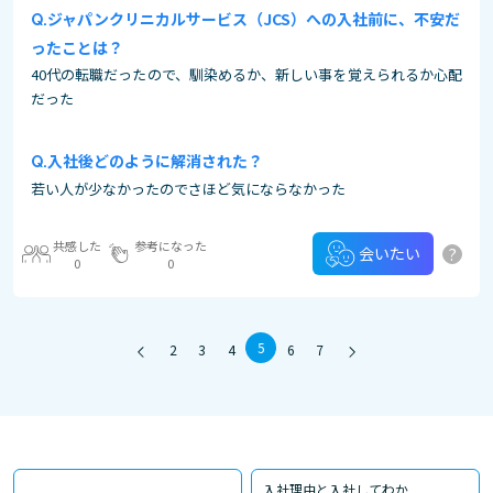
ジャパンクリニカルサービス（JCS）への入社前に、不安だ
ったことは？
40代の転職だったので、馴染めるか、新しい事を覚えられるか心配
だった
入社後どのように解消された？
若い人が少なかったのでさほど気にならなかった
共感した
参考になった
?
会いたい
0
0
5
2
3
4
6
7
入社理由と入社してわか