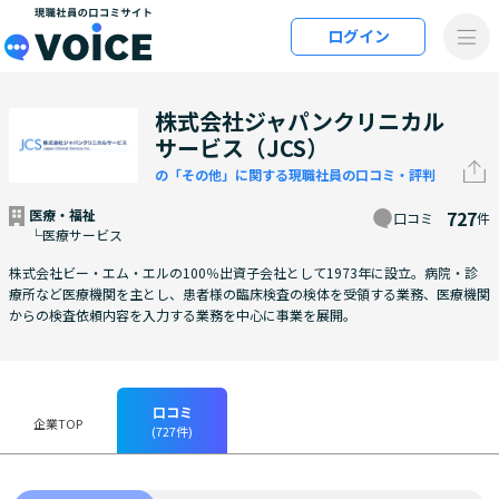
メインコンテンツにスキップ
ログイン
VOiCE 現職社員の口コミサイト
株式会社ジャパンクリニカル
サービス（JCS）
の「その他」に関する現職社員の口コミ・評判
医療・福祉
727
口コミ
件
└医療サービス
株式会社ビー・エム・エルの100％出資子会社として1973年に設立。病院・診
療所など医療機関を主とし、患者様の臨床検査の検体を受領する業務、医療機関
からの検査依頼内容を入力する業務を中心に事業を展開。
口コミ
企業TOP
(727件)