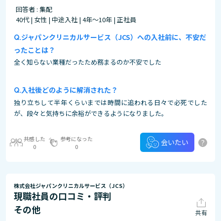
回答者 : 集配
40代 | 女性 | 中途入社 | 4年～10年 | 正社員
ジャパンクリニカルサービス（JCS）への入社前に、不安だ
ったことは？
全く知らない業種だったため務まるのか不安でした
入社後どのように解消された？
独り立ちして半年くらいまでは時間に追われる日々で必死でした
が、段々と気持ちに余裕ができるようになりました。
共感した
参考になった
?
会いたい
0
0
株式会社ジャパンクリニカルサービス（JCS）
現職社員の口コミ・評判
その他
共有