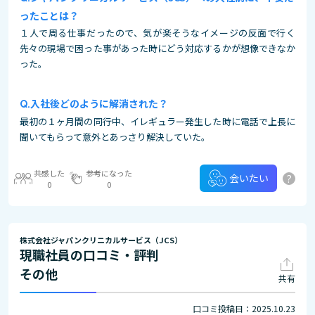
ったことは？
１人で周る仕事だったので、気が楽そうなイメージの反面で行く
先々の現場で困った事があった時にどう対応するかが想像できなか
った。
入社後どのように解消された？
最初の１ヶ月間の同行中、イレギュラー発生した時に電話で上長に
聞いてもらって意外とあっさり解決していた。
共感した
参考になった
?
会いたい
0
0
株式会社ジャパンクリニカルサービス（JCS）
現職社員の口コミ・評判
その他
共有
口コミ投稿日：2025.10.23