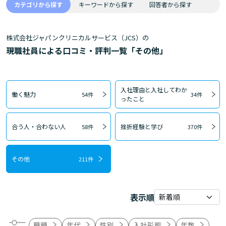
カテゴリから探す
キーワードから探す
回答者から探す
株式会社ジャパンクリニカルサービス（JCS）の
現職社員による口コミ・評判一覧「その他」
入社理由と入社してわか
働く魅力
54件
34件
ったこと
合う人・合わない人
挫折経験と学び
58件
370件
その他
211件
表示順
職種
年代
性別
入社形態
年数