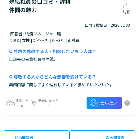
現職社員の口コミ・評判
仲間の魅力
共有
口コミ投稿日：2026.02.03
回答者 : 物流マネージャー職
20代 | 女性 | 新卒入社 | 0～3年 | 正社員
社内の尊敬する人・相談したい思う人は？
自部署の先輩社員や仲間。
尊敬する人からどんな影響を受けている？
業務内容に関してよく理解していると褒めていただいた。
共感した
参考になった
?
会いたい
0
0
前の回答者
次の回答者