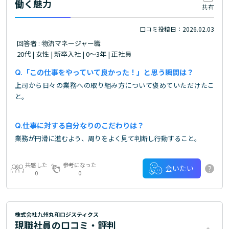
働く魅力
共有
口コミ投稿日：2026.02.03
回答者 : 物流マネージャー職
20代 | 女性 | 新卒入社 | 0～3年 | 正社員
「この仕事をやっていて良かった！」と思う瞬間は？
上司から日々の業務への取り組み方について褒めていただけたこ
と。
仕事に対する自分なりのこだわりは？
業務が円滑に進むよう、周りをよく見て判断し行動すること。
共感した
参考になった
?
会いたい
0
0
株式会社九州丸和ロジスティクス
現職社員の口コミ・評判