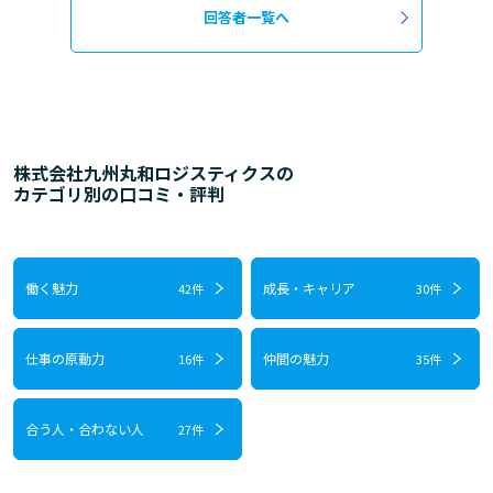
回答者一覧へ
株式会社九州丸和ロジスティクスの
カテゴリ別の口コミ・評判
働く魅力
成長・キャリア
42件
30件
仕事の原動力
仲間の魅力
16件
35件
合う人・合わない人
27件