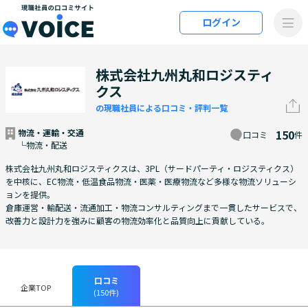
メインコンテンツにスキップ
ログイン
VOiCE 現職社員の口コミサイト
株式会社九州丸和ロジスティ
クス
の現職社員による口コミ・評判一覧
物流・運輸・交通
150
口コミ
件
└物流・配送
株式会社九州丸和ロジスティクスは、3PL（サードパーティ・ロジスティクス）
を中核に、EC物流・低温食品物流・医薬・医療物流など多様な物流ソリューシ
ョンを提供。
倉庫運営・輸配送・流通加工・物流コンサルティングまで一貫したサービスで、
改善力と設計力を強みに顧客の物流効率化と品質向上に貢献している。
口コミ
企業TOP
(150件)