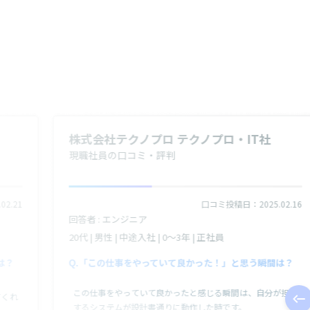
株式会社テクノプロ テクノプロ・IT社
現職社員の口コミ・評判
2.21
口コミ投稿日：2025.02.16
回答者 : エンジニア
20代 | 男性 | 中途入社 | 0～3年 | 正社員
は？
「この仕事をやっていて良かった！」と思う瞬間は？
この仕事をやっていて良かったと感じる瞬間は、自分が担当
てくれ
するシステムが設計書通りに動作した時です。