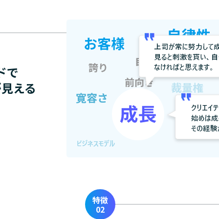
ドで
が見える