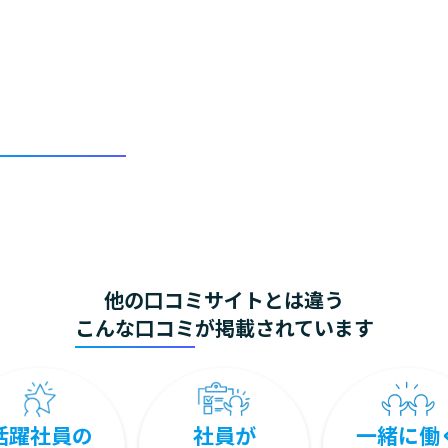
辞めた人の辞めた理由よりも、
今いる人の今ここにいる理由を届けたい。
退職者の口コミばかりであふれた口コミシーンに、
躍人材の口コミ
という、もう一つの選択肢を増やした
そんな想いから当メディアは生まれました。
他の口コミサイトとは違う
こんな口コミ
が掲載されています
活躍社員の
社員が
一緒に働