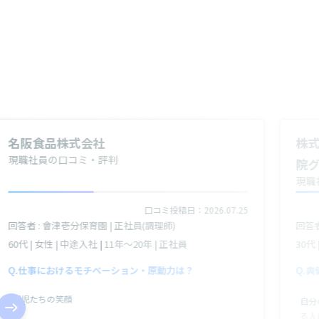
名阪食品株式会社
株
現職社員の口コミ・評判
院
現職
口コミ投稿日：2026.07.25
回答者 : 會津壱分保育園 | 正社員(調理師)
回答者
60代 | 女性 | 中途入社 | 11年～20年 | 正社員
30代
仕事におけるモチベーション・原動力は？
爽
園児たちの笑顔
自分
る人