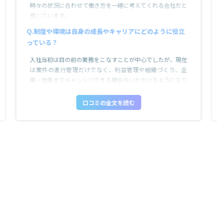
時々の状況に合わせて働き方を一緒に考えてくれる会社だと
感じています。
制度や環境は自身の成長やキャリアにどのように役立
また、年齢や役職に関わらず、挑戦したいことや「まずはや
っている？
ってみよう」という姿勢を後押ししてくれる文化がありま
す。単なる業務遂行だけではなく、企画や改善、新規事業な
入社当初は目の前の業務をこなすことが中心でしたが、現在
どにも積極的に携わる機会があり、自分自身の成長につなが
は案件の進行管理だけでなく、利益管理や組織づくり、企
る環境があります。
画・改善までチャレンジできる機会をいただけるようになり
ました。
家庭と仕事を切り離して考えるのではなく、どちらも大切に
口コミの全文を読む
しながら長く働けることを前提にキャリアを考えられる点
特に、自分の考えを持って挑戦し、その結果に対して厳しく
が、ラッシュならではの魅力だと思います。
もフィードバックを受けながら成長できる環境があったこと
で、仕事に対する視野や責任感が大きく広がったと感じてい
ます。