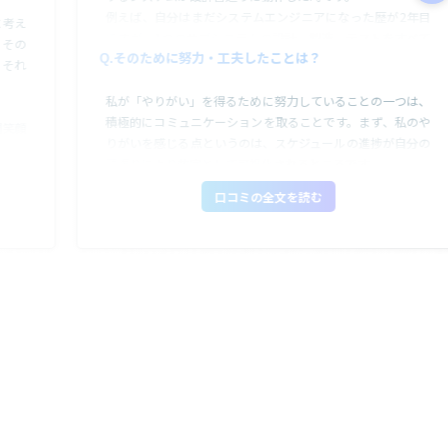
例えば、自分はまだシステムエンジニアになった歴が2年目
に考え
ですが、1つのサブシステムの設計、製造、テストをすべて
。その
そのために努力・工夫したことは？
任されました。自分が作成した設計書に基づいて製造を行
、それ
い、お客様の仕様書通りに動作することを確認できたときの
私が「やりがい」を得るために努力していることの一つは、
達成感は何とも言えませんでした。さらに、プロジェクトの
積極的にコミュニケーションを取ることです。まず、私のや
スケジュールが自分の頑張り次第で変動する点もこの仕事の
間笑顔
りがいを感じる点というのは、スケジュールの進捗が自分の
醍醐味の一つです。まるでゲームのように一喜一憂しながら
ん打ち
頑張りにより数字として可視化されるところです。
取り組むことで、モチベーションが保たれ、自身の成長を感
り。
システム開発は要件定義、基本設計、詳細設計、開発、テス
じることができました。
口コミの全文を読む
トのフェーズに分かれていますが、私は基本設計の終盤にプ
様が、
ロジェクトに参画しました。そのため、細かい仕様などはド
お話を
キュメントや人に聞かなければならない状況でした。ドキュ
家電、
メントを見て解決する場合もありますが、記載されていない
心誠意
細かい仕様が存在する場合は、人に聞かなければなりませ
ます。
ん。
つもの
しかし、人に聞くということは、その人の仕事の時間をいた
店して
だくことになるため、何について聞きたいかを簡潔に伝える
仕事を
必要があります。そのため、話の構成や話し方などを工夫
し、円滑なコミュニケーションを取るように努めています。
このような努力を通じて、プロジェクトの成功に貢献できる
ことに「やりがい」を感じています。