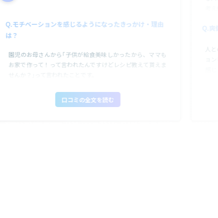
考え
モチベーションを感じるようになったきっかけ・理由
爽
その
は？
の人
人と
だけ
園児のお母さんから｢子供が給食美味しかったから、ママも
ョン
きる
お家で作って！って言われたんですけどレシピ教えて貰えま
感じ
実現
せんか？｣って言われたことです。
理由
口コミの全文を読む
から
の信
儀を
ど、
す。