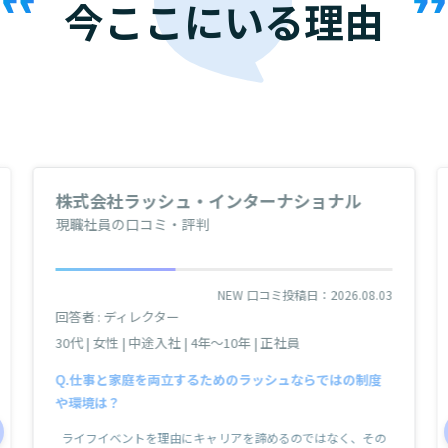
今ここにいる理由
株式会社ラッシュ・インターナショナル
現職社員の口コミ・評判
NEW
口コミ投稿日：2026.08.03
回答者 : ディレクター
30代 | 女性 | 中途入社 | 4年～10年 | 正社員
仕事と家庭を両立するためのラッシュならではの制度
や環境は？
ライフイベントを理由にキャリアを諦めるのではなく、その