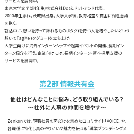
サービスを展開中。
東京大学文学部4年生/株式会社Dot&.ドットアンド代表。
2000年生まれ。茨城県出身。大学入学後、教育格差や貧困に問題意識
を抱く。
就活中に、想いを持って語れるもの(#タグ)を持つ人を増やしたいという
想いでTagMe (タグミー)を立ち上げ。
大学生向けに海外インターンシップや起業イベントの開催、長期イン
ターン紹介を行う。企業向けには、長期インターン・新卒採用支援の
サービスを展開中。
2
第
部 情報共有会
他社はどんなことに悩み、どう取り組んでいる？
〜社外に人事の仲間を増やす〜
Zenkenでは、現職社員の声だけを集めた口コミサイト「VOiCE」や、
各職種に特化し真のやりがいや魅力を伝える「職業ブランディングメ