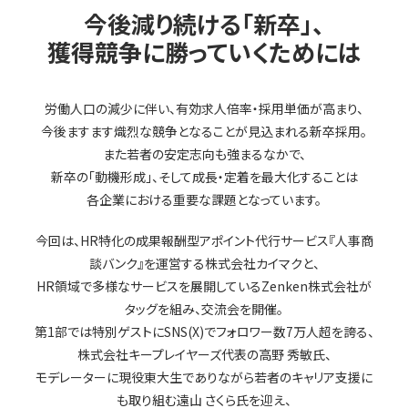
今後減り続ける「新卒」、
獲得競争に勝っていくためには
労働人口の減少に伴い、有効求人倍率・採用単価が高まり、
今後ますます熾烈な競争となることが見込まれる新卒採用。
また若者の安定志向も強まるなかで、
新卒の「動機形成」、そして成長・定着を最大化することは
各企業における重要な課題となっています。
今回は、HR特化の成果報酬型アポイント代行サービス『人事商
談バンク』を運営する株式会社カイマクと、
HR領域で多様なサービスを展開しているZenken株式会社が
タッグを組み、交流会を開催。
第1部では特別ゲストにSNS(X)でフォロワー数7万人超を誇る、
株式会社キープレイヤーズ代表の高野 秀敏氏、
モデレーターに現役東大生でありながら若者のキャリア支援に
も取り組む遠山 さくら氏を迎え、